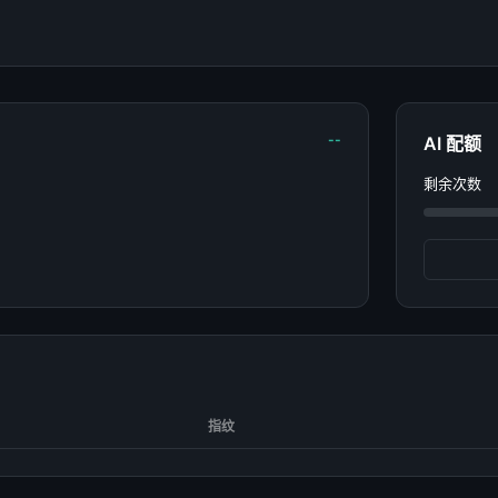
--
AI 配额
剩余次数
指纹